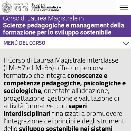
Corso di Laurea Magistrale in
Scienze pedagogiche e management della
formazione per lo sviluppo sostenibile
MENÙ DEL CORSO
Home
Il Corso di Laurea Magistrale interclasse
Corso di studio
(LM-57 e LM-85) offre un percorso
Didattica
conoscenze e
formativo che integra
Orientamento
competenze pedagogiche, psicologiche e
Internazionalizzazione
sociologiche
, orientate all’ideazione,
Eventi e progetti
progettazione, gestione e valutazione di
saperi
attività formative, con
interdisciplinari
finalizzati a promuovere
l’integrazione dei principi e degli strumenti
sviluppo sostenibile nei sistemi
dello