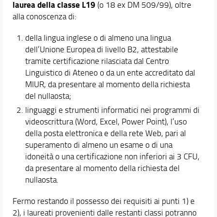
laurea della classe L19
(o 18 ex DM 509/99), oltre
Assicurazione della qualità
alla conoscenza di:
Segnalazioni e Reclami
Area riservata documenti
della lingua inglese o di almeno una lingua
dell’Unione Europea di livello B2, attestabile
Didattica
tramite certificazione rilasciata dal Centro
Orientamento
Linguistico di Ateneo o da un ente accreditato dal
MIUR, da presentare al momento della richiesta
Internazionalizzazione
del nullaosta;
Eventi e progetti
linguaggi e strumenti informatici nei programmi di
videoscrittura (Word, Excel, Power Point), l’uso
della posta elettronica e della rete Web, pari al
superamento di almeno un esame o di una
idoneità o una certificazione non inferiori ai 3 CFU,
da presentare al momento della richiesta del
nullaosta.
Fermo restando il possesso dei requisiti ai punti 1) e
2), i laureati provenienti dalle restanti classi potranno