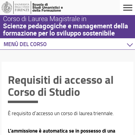
Corso di Laurea Magistrale in
Scienze pedagogiche e management della
formazione per lo sviluppo sostenibile
MENÙ DEL CORSO
Home
Corso di studio
Questa sezione
Requisiti di accesso al
Presentazione del corso
Corso di Studio
Obiettivi formativi
Profili professionali e sbocchi occupazionali
Norme e regolamenti
Requisiti di accesso al Corso di Studio
È requisito d’accesso un corso di laurea triennale.
Sedi e strutture
Organizzazione
L’ammissione è automatica se in possesso di una
Comitato di indirizzo