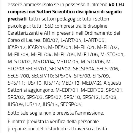
40 CFU
essere ammessi solo se in possesso di almeno
compresi nei Settori Scientifico disciplinari di seguito
precisati
: tutti i settori pedagogici; tutti i settori
psicologici; tutti i SSD compresi tra le discipline
Caratterizzanti e Affini presenti nell’Ordinamento del
Corso di Laurea: BIO/07; L-ART/04, L-ART/05;
ICAR/12, ICAR/15; M-DEA/01; M-FIL/01, M-FIL/02,
M-FIL/03, M-FIL/04, M-FIL/05, M-FIL/06; M-STO/01,
M-STO/02, MSTO/04, MSTO/ 05, M-STO/06, M-
STO/08;SECSP/01, SECSP/02, SECSP/04, SECSP/06,
SECSP/08, SECSP/10; SPS/04, SPS/08, SPS/09,
SPS/11; IUS/10, IUS/14; MED/13, MED/42). A questi
Settori si aggiungono: M-EDF/01, M-EDF/02, SPS/01,
SPS/02, SPS/03, SPS/07, SPS/10, SPS/12, IUS/08,
IUS/09, IUS/12, IUS/13; SECSP/05.
Sotto tale soglia non è prevista l’ammissione.
È inoltre prevista la verifica della personale
preparazione dello studente attraverso attività