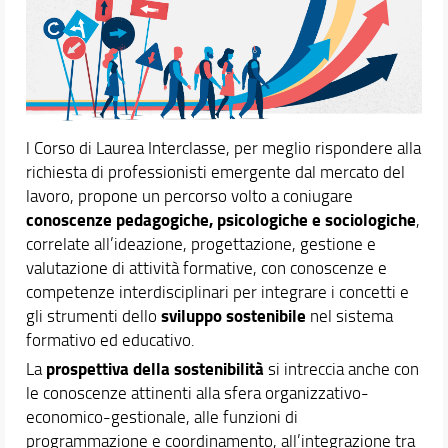
Assicurazione della qualità
Segnalazioni e Reclami
Area riservata documenti
Didattica
Orientamento
l Corso di Laurea Interclasse, per meglio rispondere alla
richiesta di professionisti emergente dal mercato del
Internazionalizzazione
lavoro, propone un percorso volto a coniugare
Eventi e progetti
conoscenze pedagogiche, psicologiche e sociologiche
,
correlate all’ideazione, progettazione, gestione e
valutazione di attività formative, con conoscenze e
competenze interdisciplinari per integrare i concetti e
sviluppo sostenibile
gli strumenti dello
nel sistema
formativo ed educativo.
prospettiva della sostenibilità
La
si intreccia anche con
le conoscenze attinenti alla sfera organizzativo-
economico-gestionale, alle funzioni di
programmazione e coordinamento, all’integrazione tra