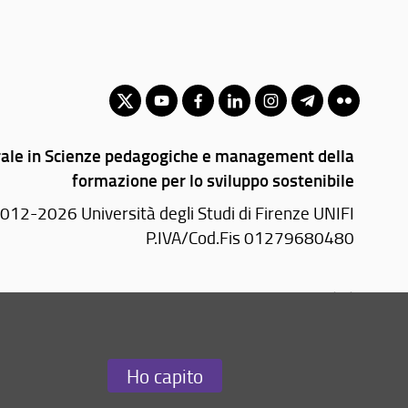
rale in Scienze pedagogiche e management della
formazione per lo sviluppo sostenibile
012-2026 Università degli Studi di Firenze UNIFI
P.IVA/Cod.Fis 01279680480
Via Laura, 48 - 50121 Firenze (FI)
Tel: +39 055 2756101
Email:
scuola(AT)st-umaform.unifi.it
Ho capito
Redazione Web
i