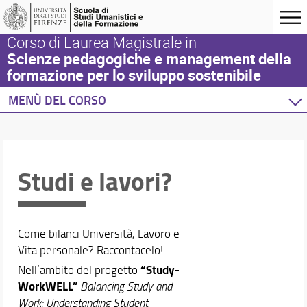
Corso di Laurea Magistrale in
Scienze pedagogiche e management della
formazione per lo sviluppo sostenibile
MENÙ DEL CORSO
Home
Corso di studio
Didattica
Studi e lavori?
Orientamento
Internazionalizzazione
Eventi e progetti
Come bilanci Università, Lavoro e
Vita personale? Raccontacelo!
“Study-
Nell’ambito del progetto
WorkWELL”
Balancing Study and
Work: Understanding Student