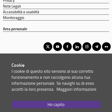
Privacy
Note Legali
Accessibilità e usabilità
Monitoraggio
Area personale
Corso di Laurea Magistrale in Scienze pedagogiche e
Cookie
management della formazione per lo sviluppo sostenibile
I cookie di questo sito servono al suo corretto
© Copyright 2012-2026 Università degli Studi di Firenze UNIFI
funzionamento e non raccolgono alcuna tua
P.IVA/Cod.Fis 01279680480
informazione personale. Se navighi su di esso
accetti la loro presenza.
Maggiori informazioni
Via Laura, 48 - 50121 Firenze (FI)
Tel: +39 055 2756101
Email:
scuola(AT)st-umaform.unifi.it
Ho capito
Redazione Web