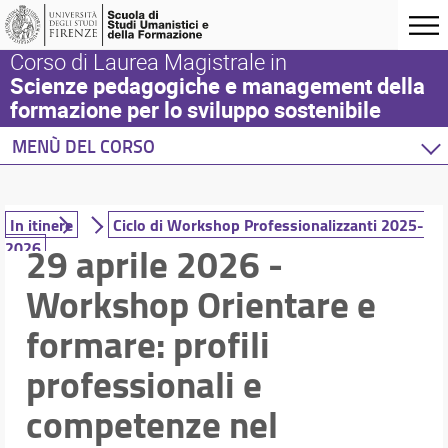
Corso di Laurea Magistrale in
Scienze pedagogiche e management della
formazione per lo sviluppo sostenibile
MENÙ DEL CORSO
Home
Corso di studio
In itinere
Ciclo di Workshop Professionalizzanti 2025-
Didattica
2026
29 aprile 2026 -
Orientamento
Workshop Orientare e
Introduzione
formare: profili
In ingresso
In itinere
professionali e
In uscita
competenze nel
Internazionalizzazione