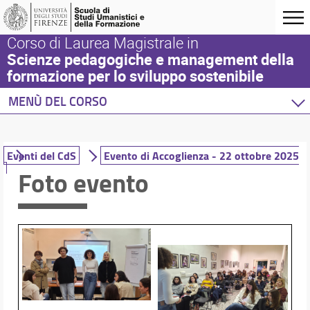
Corso di Laurea Magistrale in
Scienze pedagogiche e management della
formazione per lo sviluppo sostenibile
MENÙ DEL CORSO
Home
Corso di studio
Eventi del CdS
Evento di Accoglienza - 22 ottobre 2025
Didattica
Foto evento
Orientamento
Internazionalizzazione
Eventi e progetti
Eventi del CdS
Iniziative esterne
Progetti