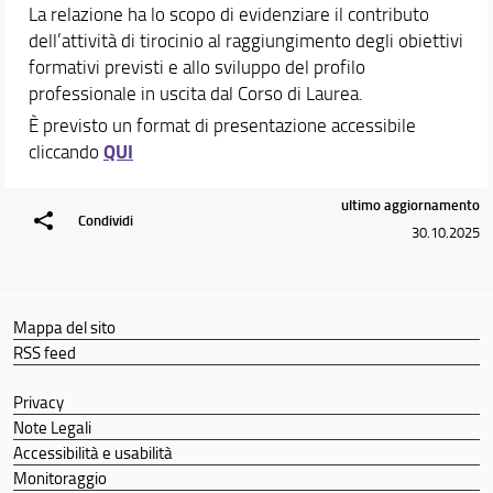
Tesi di laurea
La relazione ha lo scopo di evidenziare il contributo
dell’attività di tirocinio al raggiungimento degli obiettivi
Orientamento
formativi previsti e allo sviluppo del profilo
Internazionalizzazione
professionale in uscita dal Corso di Laurea.
Eventi e progetti
È previsto un format di presentazione accessibile
QUI
cliccando
ultimo aggiornamento
Condividi
30.10.2025
Mappa del sito
RSS feed
Privacy
Note Legali
Accessibilità e usabilità
Monitoraggio