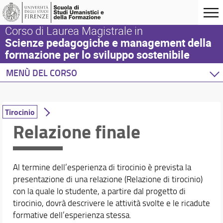
Corso di Laurea Magistrale in
Scienze pedagogiche e management della
formazione per lo sviluppo sostenibile
MENÙ DEL CORSO
Home
Corso di studio
Tirocinio
Didattica
Relazione finale
Questa sezione
Insegnamenti
Orari e aule
Al termine dell’esperienza di tirocinio è prevista la
Insegnamenti in modalità blended
presentazione di una relazione (Relazione di tirocinio)
Piano di studio
con la quale lo studente, a partire dal progetto di
Tirocinio
tirocinio, dovrà descrivere le attività svolte e le ricadute
Attività formative utili all’inserimento nel mondo d
formative dell’esperienza stessa.