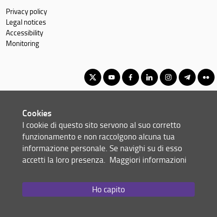
Privacy policy
Legal notices
Accessibility
Monitoring
Corso di Laurea Magistrale in Scienze pedagogiche e
Cookies
management della formazione per lo sviluppo sostenibile
I cookie di questo sito servono al suo corretto
© Copyright 2012-2026 Università degli Studi di Firenze UNIFI
funzionamento e non raccolgono alcuna tua
P.IVA/Cod.Fis 01279680480
informazione personale. Se navighi su di esso
accetti la loro presenza.
Maggiori informazioni
Via Laura, 48 - 50121 Firenze (FI)
Tel: +39 055 2756101
Email:
scuola(AT)st-umaform.unifi.it
Ho capito
Redazione Web