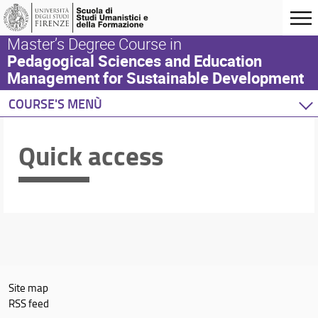
Master’s Degree Course in
Pedagogical Sciences and Education
Management for Sustainable Development
COURSE'S MENÙ
Home
Quick access
Degree Programme
Teaching Activity
Orientation
Internationalization
Events and Initiatives
Site map
RSS feed