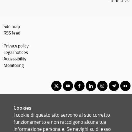
30.10.2025
Site map
RSS feed
Privacy policy
Legal notices
Accessibility
Monitoring
Corso di Laurea Magistrale in Scienze pedagogiche e
Cookies
management della formazione per lo sviluppo sostenibile
I cookie di questo sito servono al suo corretto
© Copyright 2012-2026 Università degli Studi di Firenze UNIFI
funzionamento e non raccolgono alcuna tua
P.IVA/Cod.Fis 01279680480
informazione personale. Se navighi su di esso