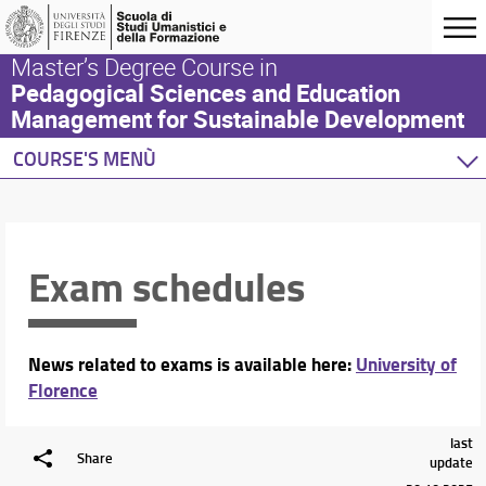
Master’s Degree Course in
Pedagogical Sciences and Education
Management for Sustainable Development
COURSE'S MENÙ
Home
Degree Programme
Teaching Activity
Exam schedules
Orientation
Internationalization
Events and Initiatives
News related to exams is available here:
University of
Florence
last
Share
update